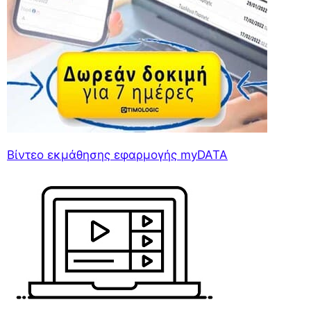
Βίντεο εκμάθησης εφαρμογής myDATA