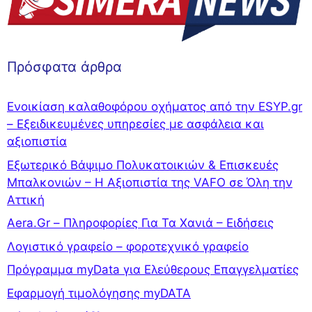
Πρόσφατα άρθρα
Ενοικίαση καλαθοφόρου οχήματος από την ESYP.gr
– Εξειδικευμένες υπηρεσίες με ασφάλεια και
αξιοπιστία
Εξωτερικό Βάψιμο Πολυκατοικιών & Επισκευές
Μπαλκονιών – Η Αξιοπιστία της VAFO σε Όλη την
Αττική
Aera.Gr – Πληροφορίες Για Τα Χανιά – Ειδήσεις
Λογιστικό γραφείο – φοροτεχνικό γραφείο
Πρόγραμμα myData για Ελεύθερους Επαγγελματίες
Εφαρμογή τιμολόγησης myDATA