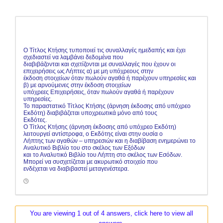
Ο Τίτλος Κτήσης τυποποιεί τις συναλλαγές ημεδαπής και έχει
σχεδιαστεί να λαμβάνει δεδομένα που
διαβιβάζονται και σχετίζονται με συναλλαγές που έχουν οι
επιχειρήσεις ως Λήπτες α) με μη υπόχρεους στην
έκδοση στοιχείων όταν πωλούν αγαθά ή παρέχουν υπηρεσίες και
β) με αρνούμενες στην έκδοση στοιχείων
υπόχρεες Επιχειρήσεις, όταν πωλούν αγαθά ή παρέχουν
υπηρεσίες.
Το παραστατικό Τίτλος Κτήσης (άρνηση έκδοσης από υπόχρεο
Εκδότη) διαβιβάζεται υποχρεωτικά μόνο από τους
Εκδότες.
Ο Τίτλος Κτήσης (άρνηση έκδοσης από υπόχρεο Εκδότη)
λειτουργεί αντίστροφα, ο Εκδότης είναι στην ουσία ο
Λήπτης των αγαθών – υπηρεσιών και η διαβίβαση ενημερώνει το
Αναλυτικό Βιβλίο του στο σκέλος των Εξόδων
και το Αναλυτικό Βιβλίο του Λήπτη στο σκέλος των Εσόδων.
Μπορεί να συσχετίζεται με ακυρωτικό στοιχείο που
ενδέχεται να διαβιβαστεί μεταγενέστερα.
You are viewing 1 out of 4 answers, click here to view all