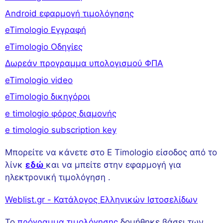
Android εφαρμογή τιμολόγησης
eTimologio Εγγραφή
eTimologio Οδηγίες
Δωρεάν προγραμμα υπολογισμού ΦΠΑ
eTimologio video
eTimologio δικηγόροι
e timologio φόρος διαμονής
e timologio subscription key
Μπορείτε να κάνετε στο E Timologio είσοδος από το
λίνκ
εδώ
και να μπείτε στην εφαρμογή για
ηλεκτρονική τιμολόγηση .
Weblist.gr - Κατάλογος Ελληνικών Ιστοσελίδων
Το
πρόγραμμα τιμολόγησης
δομήθηκε βάσει των