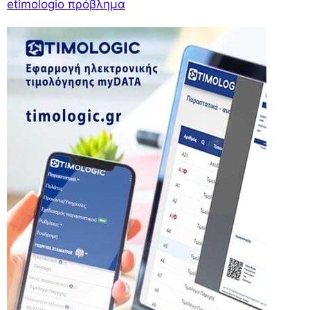
etimologio πρόβλημα