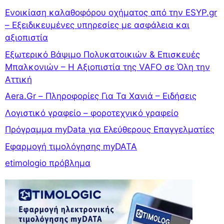
Ενοικίαση καλαθοφόρου οχήματος από την ESYP.gr
– Εξειδικευμένες υπηρεσίες με ασφάλεια και
αξιοπιστία
Εξωτερικό Βάψιμο Πολυκατοικιών & Επισκευές
Μπαλκονιών – Η Αξιοπιστία της VAFO σε Όλη την
Αττική
Aera.Gr – Πληροφορίες Για Τα Χανιά – Ειδήσεις
Λογιστικό γραφείο – φοροτεχνικό γραφείο
Πρόγραμμα myData για Ελεύθερους Επαγγελματίες
Εφαρμογή τιμολόγησης myDATA
etimologio πρόβλημα