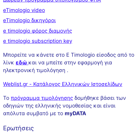
eTimologio video
eTimologio δικηγόροι
e timologio φόρος διαμονής
e timologio subscription key
Μπορείτε να κάνετε στο E Timologio είσοδος από το
λίνκ
εδώ
και να μπείτε στην εφαρμογή για
ηλεκτρονική τιμολόγηση .
Weblist.gr - Κατάλογος Ελληνικών Ιστοσελίδων
Το
πρόγραμμα τιμολόγησης
δομήθηκε βάσει των
οδηγιών της ελληνικής νομοθεσίας και είναι
απόλυτα συμβατό με το
myDATA
Ερωτήσεις